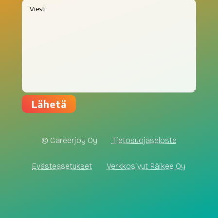
© Careerjoy Oy
Tietosuojaseloste
Eväste­asetukset
Verkkosivut: Räikee Oy