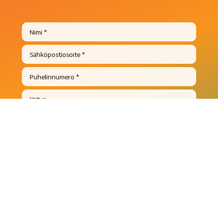
Aihealue josta toivon lisätietoja