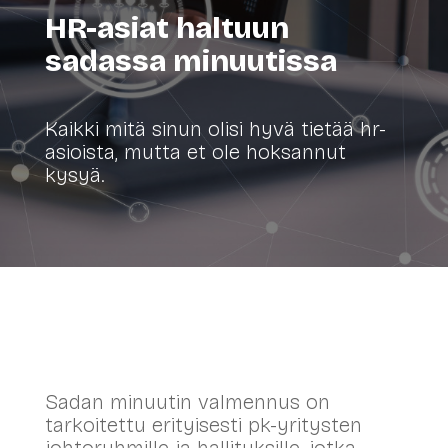
HR-asiat haltuun
sadassa minuutissa
Kaikki mitä sinun olisi hyvä tietää hr-
asioista, mutta et ole hoksannut
kysyä.
Sadan minuutin valmennus on
tarkoitettu erityisesti pk-yritysten
johtoryhmille ja hallituksille, jotka