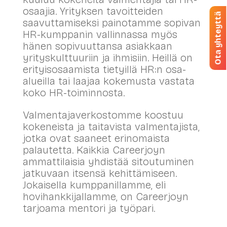
osaajia. Yrityksen tavoitteiden
Ota yhteyttä
saavuttamiseksi painotamme sopivan
HR-kumppanin vallinnassa myös
hänen sopivuuttansa asiakkaan
yrityskulttuuriin ja ihmisiin. Heillä on
erityisosaamista tietyillä HR:n osa-
alueilla tai laajaa kokemusta vastata
koko HR-toiminnosta.
Valmentajaverkostomme koostuu
kokeneista ja taitavista valmentajista,
jotka ovat saaneet erinomaista
palautetta. Kaikkia Careerjoyn
ammattilaisia yhdistää sitoutuminen
jatkuvaan itsensä kehittämiseen.
Jokaisella kumppanillamme, eli
hovihankkijallamme, on Careerjoyn
tarjoama mentori ja työpari.