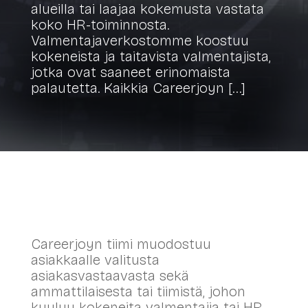
alueilla tai laajaa kokemusta vastata
koko HR-toiminnosta.
Valmentajaverkostomme koostuu
kokeneista ja taitavista valmentajista,
jotka ovat saaneet erinomaista
palautetta. Kaikkia Careerjoyn […]
Careerjoyn tiimi muodostuu
asiakkaalle valitusta
asiakasvastaavasta sekä
ammattilaisesta tai tiimistä, johon
kuuluu kokeneita valmentajia tai HR-