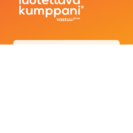
Aihealue josta toivon lisätietoja