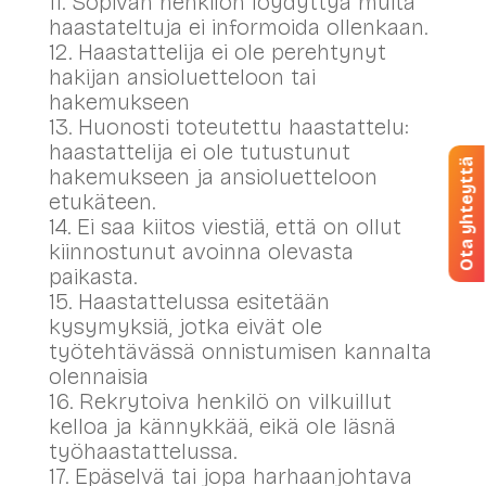
11. Sopivan henkilön löydyttyä muita
haastateltuja ei informoida ollenkaan.
12. Haastattelija ei ole perehtynyt
hakijan ansioluetteloon tai
hakemukseen
13. Huonosti toteutettu haastattelu:
haastattelija ei ole tutustunut
Ota yhteyttä
hakemukseen ja ansioluetteloon
etukäteen.
14. Ei saa kiitos viestiä, että on ollut
kiinnostunut avoinna olevasta
paikasta.
15. Haastattelussa esitetään
kysymyksiä, jotka eivät ole
työtehtävässä onnistumisen kannalta
olennaisia
16. Rekrytoiva henkilö on vilkuillut
kelloa ja kännykkää, eikä ole läsnä
työhaastattelussa.
17. Epäselvä tai jopa harhaanjohtava