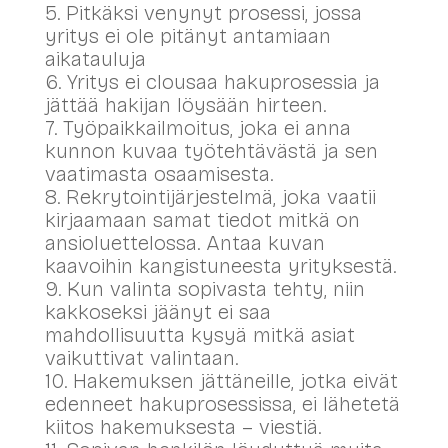
5. Pitkäksi venynyt prosessi, jossa
yritys ei ole pitänyt antamiaan
aikatauluja
6. Yritys ei clousaa hakuprosessia ja
jättää hakijan löysään hirteen.
7. Työpaikkailmoitus, joka ei anna
kunnon kuvaa työtehtävästä ja sen
vaatimasta osaamisesta.
8. Rekrytointijärjestelmä, joka vaatii
kirjaamaan samat tiedot mitkä on
ansioluettelossa. Antaa kuvan
kaavoihin kangistuneesta yrityksestä.
9. Kun valinta sopivasta tehty, niin
kakkoseksi jäänyt ei saa
mahdollisuutta kysyä mitkä asiat
vaikuttivat valintaan.
10. Hakemuksen jättäneille, jotka eivät
edenneet hakuprosessissa, ei lähetetä
kiitos hakemuksesta – viestiä.