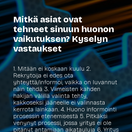
Mitkä asiat ovat
tehneet sinuun huonon
vaikutuksen? Kyselyn
vastaukset
1. Mitään ei koskaan kuulu 2.
Rekrytoija ei edes ota
yhteyttä/informoi, vaikka on luvannut
näin tehdä 3. Viimeisten kahden
hakijan välillä valinta tehty,
kakkoseksi jääneelle ei valinnasta
kerrota lainkaan. 4. Huono informointi
prosessin etenemisestä 5. Pitkäksi
venynyt prosessi, jossa yritys ei ole
pitänyt antamiaan aikatauluja 6. Yritys