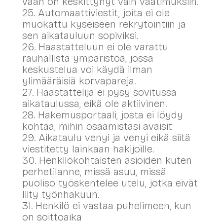
vaan on keskittynyt vain vaatimuksiin.
25. Automaattiviestit, joita ei ole
muokattu kyseiseen rekrytointiin ja
sen aikatauluun sopiviksi.
26. Haastatteluun ei ole varattu
rauhallista ympäristöä, jossa
keskustelua voi käydä ilman
ylimääräisiä korvapareja.
27. Haastattelija ei pysy sovitussa
aikataulussa, eikä ole aktiivinen.
28. Hakemusportaali, josta ei löydy
kohtaa, mihin osaamistasi avaisit
29. Aikataulu venyi ja venyi eikä siitä
viestitetty lainkaan hakijoille.
30. Henkilökohtaisten asioiden kuten
perhetilanne, missä asuu, missä
puoliso työskentelee utelu, jotka eivät
liity työnhakuun.
31. Henkilö ei vastaa puhelimeen, kun
on soittoaika