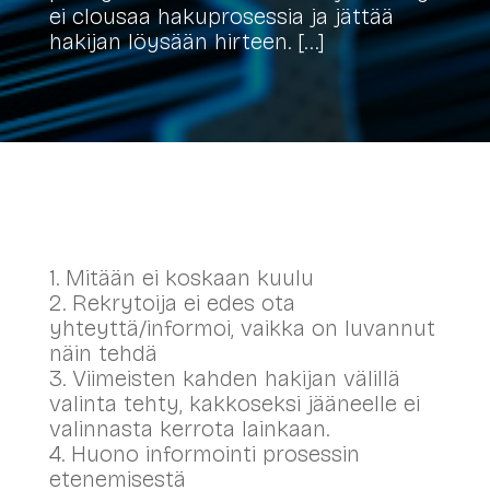
ei clousaa hakuprosessia ja jättää
hakijan löysään hirteen. […]
1. Mitään ei koskaan kuulu
2. Rekrytoija ei edes ota
yhteyttä/informoi, vaikka on luvannut
näin tehdä
3. Viimeisten kahden hakijan välillä
valinta tehty, kakkoseksi jääneelle ei
valinnasta kerrota lainkaan.
4. Huono informointi prosessin
etenemisestä