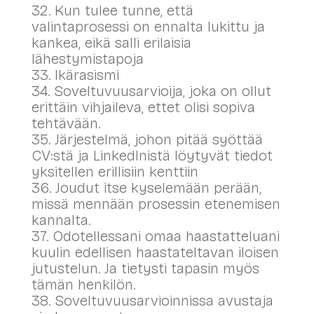
32. Kun tulee tunne, että
valintaprosessi on ennalta lukittu ja
kankea, eikä salli erilaisia
lähestymistapoja
33. Ikärasismi
34. Soveltuvuusarvioija, joka on ollut
erittäin vihjaileva, ettet olisi sopiva
tehtävään.
35. Järjestelmä, johon pitää syöttää
CV:stä ja LinkedInistä löytyvät tiedot
yksitellen erillisiin kenttiin
36. Joudut itse kyselemään perään,
missä mennään prosessin etenemisen
kannalta.
37. Odotellessani omaa haastatteluani
kuulin edellisen haastateltavan iloisen
jutustelun. Ja tietysti tapasin myös
tämän henkilön.
38. Soveltuvuusarvioinnissa avustaja