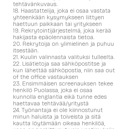
tehtävänkuvaus.
18. Haastattelija, joka ei osaa vastata
yhteenkään kysymykseen liittyen
haettuun paikkaan tai yritykseen
19. Rekrytointijärjestelmä, joka kerää
hakijasta epäolennaista tietoa.
20. Rekrytoija on ylimielinen ja puhuu
itsestään.
21. Kuulin valinnasta valituksi tulleelta.
22. Lisätietoja saa sähköpostitse ja
kun lähettää sähköpostia, niin saa out
of the office vastauksen
23. Ensimmäisen screenauksen tekee
henkilö Puolassa, joka ei osaa
kunnolla englantia eikä tunne edes
haettavaa tehtävää/yritystä
24. Työnantaja ei ole kiinnostunut
minun haluista ja toiveista ja sitä
kautta löytämään oikeaa henkilöä,