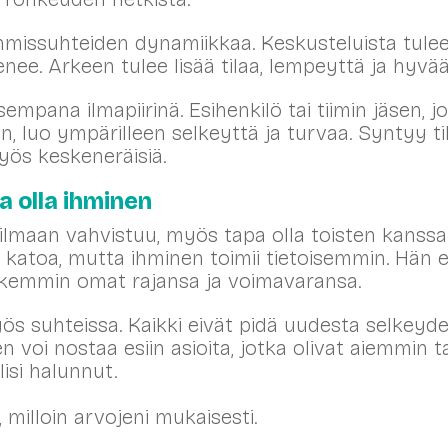
hmissuhteiden dynamiikkaa. Keskusteluista tule
e. Arkeen tulee lisää tilaa, lempeyttä ja hyvää
empana ilmapiirinä. Esihenkilö tai tiimin jäsen
n, luo ympärilleen selkeyttä ja turvaa. Syntyy t
myös keskeneräisiä.
 olla ihminen
lmaan vahvistuu, myös tapa olla toisten kanss
ta katoa, mutta ihminen toimii tietoisemmin. Hän e
herkemmin omat rajansa ja voimavaransa.
 suhteissa. Kaikki eivät pidä uudesta selkeydes
 voi nostaa esiin asioita, jotka olivat aiemmin ta
isi halunnut.
 milloin arvojeni mukaisesti.