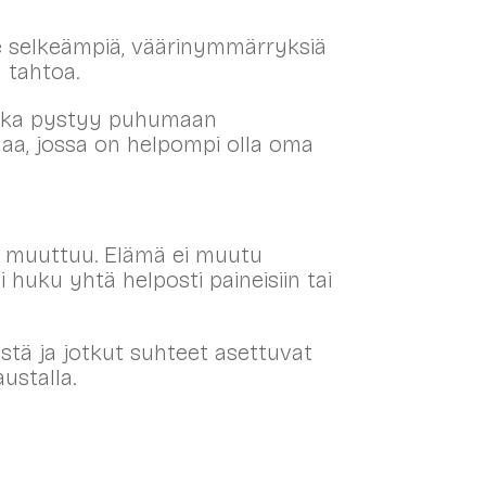
e selkeämpiä, väärinymmärryksiä
 tahtoa.
, joka pystyy puhumaan
ilaa, jossa on helpompi olla oma
a muuttuu. Elämä ei muutu
i huku yhtä helposti paineisiin tai
tä ja jotkut suhteet asettuvat
ustalla.