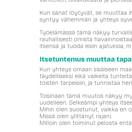
Kun sanat löytyvät, se muuttaa i
syntyy vähemmän ja yhteys syvene
Työelämässä tämä näkyy turvallis
rauhallisesti omista havainnoistaa
itsensä ja tuoda esiin ajatuksia, 
Itsetuntemus muuttaa tapaa
Kun yhteys omaan sisäiseen maai
täydelliseksi eikä vaikeita tuntei
toisten tarpeisiin, ja tunnistaa 
Toisinaan tämä muutos näkyy myös
uudelleen. Selkeämpi yhteys itseen
Mihin olen suostunut, vaikka en ol
Missä olen ylittänyt rajani.
Milloin olen toiminut pelosta entä,