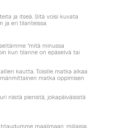
ta ja itseä. Sitä voisi kuvata
ja eri tilanteissa.
itseltämme “mitä minussa
oin kun tilanne on epäselvä tai
llien kautta. Toisille matka alkaa
lämänmittainen matka oppimisen
i niistä pienistä, jokapäiväisistä
 suhtaudumme maailmaan, millaisia