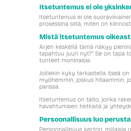
Itsetuntemus ei ole yksinker
Itsetuntemus ei ole suoraviivaine
prosessina siitä, miten on kiinnost
Mistä itsetuntemus oikeas
Arjen keskellä tämä näkyy pienin
tapahtuu juuri nyt?” Se on tapa to
tunteet moninaisia.
Joillekin kyky tarkastella itseä o
myöhemmin, joskus hitaammin, j
parissa.
Itsetuntemus on taito, jonka raken
havahtumisen hetkistä ja yhteyd
Persoonallisuus luo perusta
Persoonallisuus kertoo, millaisia