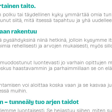
tainen taito.
n polku tai täydellinen kyky ymmärtää omia tuntei
unut siitä, mitä itsessä tapahtuu ja yhä uudelleen 
taan rakentuu
ä pysähdyksinä niinä hetkinä, jolloin kysymme 
imia rehellisesti ja arvojen mukaisesti, myös sill
n muodostunut luontevasti jo varhain opittujen ma
oskus haastavammin ja parhaimmillaan se on e
tamisen voi aloittaa koska vaan ja se kasvaa juur
essä muihin.
n – tunneäly tuo arjen taidot
 olemme luontaisesti. Se heijastuu siihen, miten