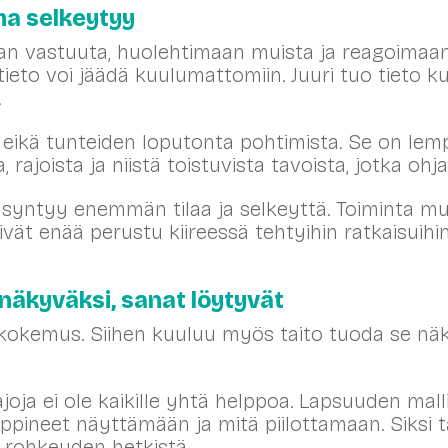
ma selkeytyy
n vastuuta, huolehtimaan muista ja reagoimaan
tieto voi jäädä kuulumattomiin. Juuri tuo tieto k
.
a eikä tunteiden loputonta pohtimista. Se on lem
rajoista ja niistä toistuvista tavoista, jotka ohj
 syntyy enemmän tilaa ja selkeyttä. Toiminta m
vät enää perustu kiireessä tehtyihin ratkaisuihin
näkyväksi, sanat löytyvät
 kokemus. Siihen kuuluu myös taito tuoda se näky
ajoja ei ole kaikille yhtä helppoa. Lapsuuden ma
ppineet näyttämään ja mitä piilottamaan. Siksi 
tä rohkeuden hetkistä.