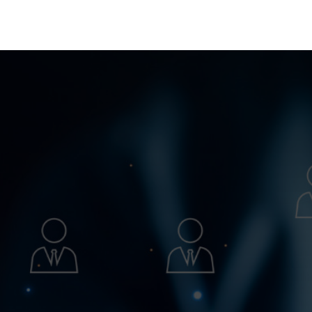
elut
Valmennukset
Muutosjohtaminen