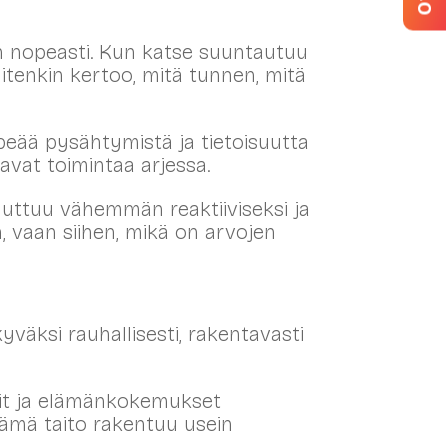
 nopeasti. Kun katse suuntautuu
uitenkin kertoo, mitä tunnen, mitä
peää pysähtymistä ja tietoisuutta
aavat toimintaa arjessa.
uuttuu vähemmän reaktiiviseksi ja
, vaan siihen, mikä on arvojen
väksi rauhallisesti, rakentavasti
llit ja elämänkokemukset
tämä taito rakentuu usein