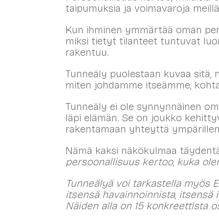
taipumuksia ja voimavaroja meillä 
Kun ihminen ymmärtää oman perso
miksi tietyt tilanteet tuntuvat luo
rakentuu.
Tunneäly puolestaan kuvaa sitä, 
miten johdamme itseämme, kohta
Tunneäly ei ole synnynnäinen omin
läpi elämän. Se on joukko kehittyv
rakentamaan yhteyttä ympärille
Nämä kaksi näkökulmaa täydentäv
persoonallisuus kertoo, kuka olen
Tunneälyä voi tarkastella myös E
itsensä havainnoinnista, itsensä
Näiden alla on 15 konkreettista os