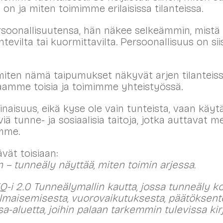
on ja miten toimimme erilaisissa tilanteissa.
onallisuutensa, hän näkee selkeämmin, mistä 
ntevilta tai kuormittavilta. Persoonallisuus on si
miten nämä taipumukset näkyvät arjen tilanteiss
amme toisia ja toimimme yhteistyössä.
aisuus, eikä kyse ole vain tunteista, vaan käytä
iä tunne- ja sosiaalisia taitoja, jotka auttavat
mme.
ät toisiaan:
 – tunneäly näyttää, miten toimin arjessa.
Q-i 2.0 Tunneälymallin kautta, jossa tunneäly k
 ilmaisemisesta, vuorovaikutuksesta, päätöksent
a-aluetta, joihin palaan tarkemmin tulevissa kir