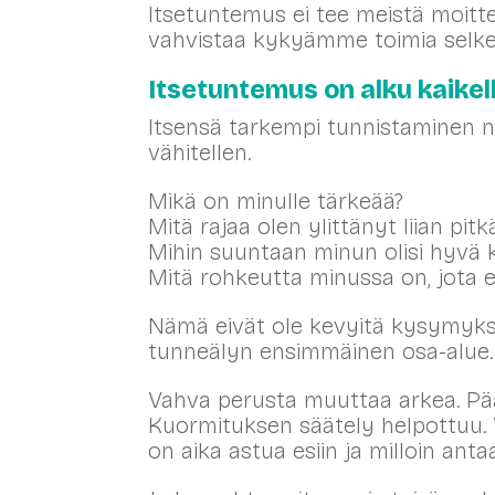
Itsetuntemus ei tee meistä moitt
vahvistaa kykyämme toimia selkeä
Itsetuntemus on alku kaikel
Itsensä tarkempi tunnistaminen n
vähitellen.
Mikä on minulle tärkeää?
Mitä rajaa olen ylittänyt liian pit
Mihin suuntaan minun olisi hyvä 
Mitä rohkeutta minussa on, jota e
Nämä eivät ole kevyitä kysymyksiä
tunneälyn ensimmäinen osa-alue.
Vahva perusta muuttaa arkea. Päät
Kuormituksen säätely helpottuu. 
on aika astua esiin ja milloin antaa 