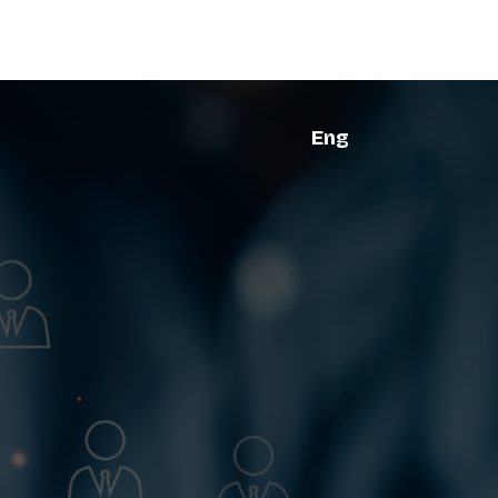
Meistä sanottua
Blogi
Meistä
Eng