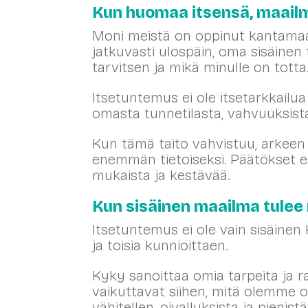
Kun huomaa itsensä, maail
Moni meistä on oppinut kantamaa
jatkuvasti ulospäin, oma sisäinen 
tarvitsen ja mikä minulle on totta
Itsetuntemus ei ole itsetarkkailu
omasta tunnetilasta, vahvuuksista, 
Kun tämä taito vahvistuu, arkeen
enemmän tietoiseksi. Päätökset ei
mukaista ja kestävää.
Kun sisäinen maailma tulee 
Itsetuntemus ei ole vain sisäinen
ja toisia kunnioittaen.
Kyky sanoittaa omia tarpeita ja r
vaikuttavat siihen, mitä olemme o
vähitellen, oivalluksista ja pienis