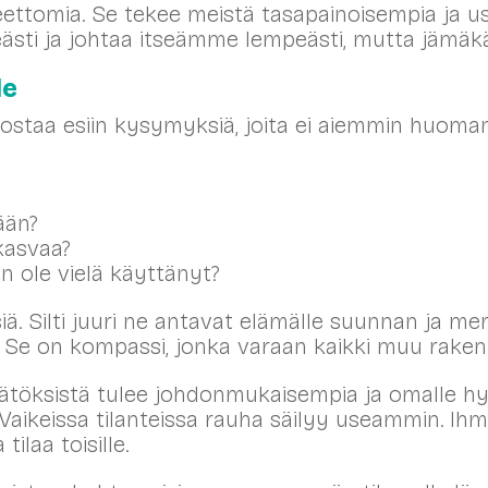
eettomia. Se tekee meistä tasapainoisempia ja us
sti ja johtaa itseämme lempeästi, mutta jämäkä
le
ostaa esiin kysymyksiä, joita ei aiemmin huoman
kään?
kasvaa?
n ole vielä käyttänyt?
. Silti juuri ne antavat elämälle suunnan ja mer
 Se on kompassi, jonka varaan kaikki muu raken
öksistä tulee johdonmukaisempia ja omalle hyvin
Vaikeissa tilanteissa rauha säilyy useammin. Ih
tilaa toisille.