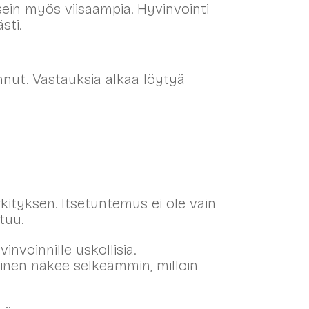
ein myös viisaampia. Hyvinvointi
sti.
nut. Vastauksia alkaa löytyä
kityksen. Itsetuntemus ei ole vain
tuu.
voinnille uskollisia.
minen näkee selkeämmin, milloin