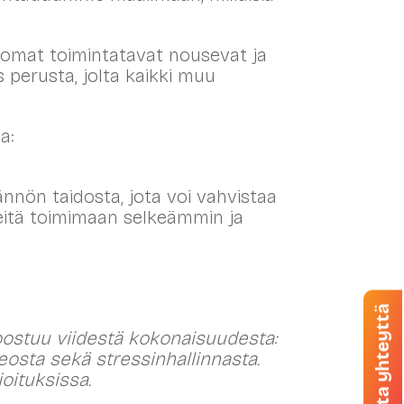
omat toimintatavat nousevat ja
is perusta, jolta kaikki muu
a:
nnön taidosta, jota voi vahvistaa
 meitä toimimaan selkeämmin ja
Ota yhteyttä
oostuu viidestä kokonaisuudesta:
eosta sekä stressinhallinnasta.
joituksissa.