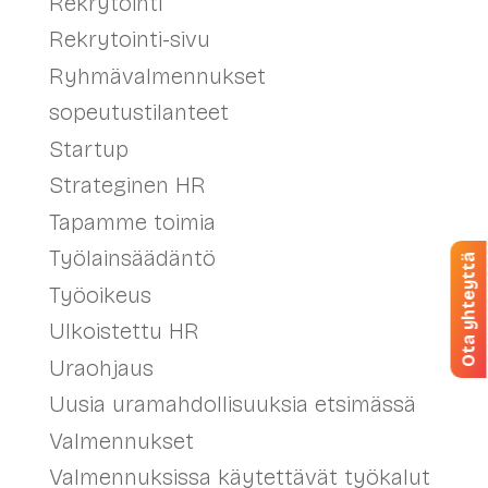
Rekrytointi
Rekrytointi-sivu
Ryhmävalmennukset
sopeutustilanteet
Startup
Strateginen HR
Tapamme toimia
Työlainsäädäntö
Ota yhteyttä
Työoikeus
Ulkoistettu HR
Uraohjaus
Uusia uramahdollisuuksia etsimässä
Valmennukset
Valmennuksissa käytettävät työkalut