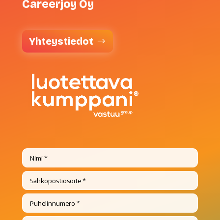
Careerjoy Oy
Yhteystiedot