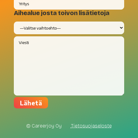
Aihealue josta toivon lisätietoja
© Careerjoy Oy
Tietosuojaseloste