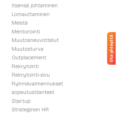
Itsensä johtaminen
Lomauttaminen
Meistä
Mentorointi
Ota yhteyttä
Muutosneuvottelut
Muutosturva
Outplacement
Rekrytointi
Rekrytointi-sivu
Ryhmävalmennukset
sopeutustilanteet
Startup
Strateginen HR