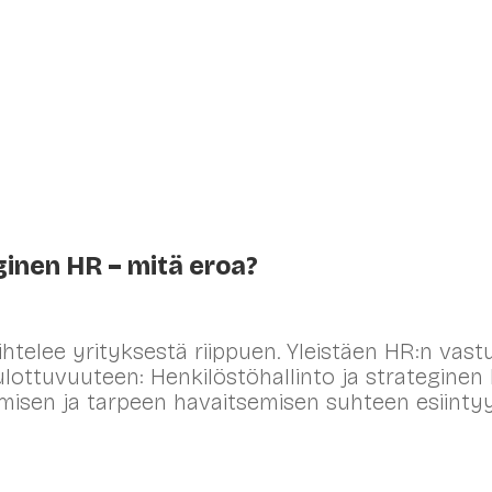
elut
Valmennukset
Muutosjohtaminen
eginen HR – mitä eroa?
ihtelee yrityksestä riippuen. Yleistäen HR:n vast
lottuvuuteen: Henkilöstöhallinto ja strateginen
misen ja tarpeen havaitsemisen suhteen esiinty