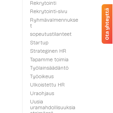
Rekrytointi
Ota yhteyttä
Rekrytointi-sivu
Ryhmävalmennukse
t
sopeutustilanteet
Startup
Strateginen HR
Tapamme toimia
Työlainsäädäntö
Työoikeus
Ulkoistettu HR
Uraohjaus
Uusia
uramahdollisuuksia