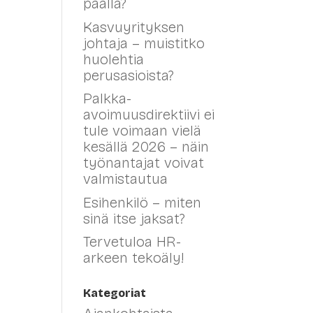
päällä?
Kasvuyrityksen
johtaja – muistitko
huolehtia
perusasioista?
Palkka-
avoimuusdirektiivi ei
tule voimaan vielä
kesällä 2026 – näin
työnantajat voivat
valmistautua
Esihenkilö – miten
sinä itse jaksat?
Tervetuloa HR-
arkeen tekoäly!
Kategoriat