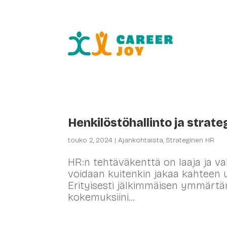
HR-palv
Henkilöstöhallinto ja strat
touko 2, 2024
|
Ajankohtaista
,
Strateginen HR
HR:n tehtäväkenttä on laaja ja va
voidaan kuitenkin jakaa kahteen u
Erityisesti jälkimmäisen ymmärtä
kokemuksiini...