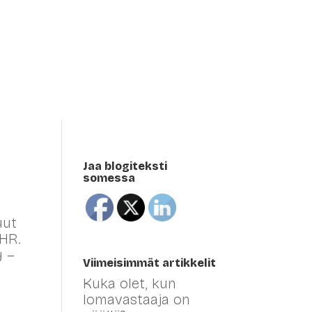
Meistä sanottua
Blogi
Meistä
Eng
Jaa blogiteksti
somessa
uut
 HR.
y –
Viimeisimmät artikkelit
Kuka olet, kun
lomavastaaja on