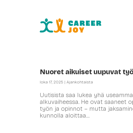
HR-palv
Nuoret aikuiset uupuvat ty
loka 17, 2025
|
Ajankohtaista
Uutisista saa lukea yhä useamma
alkuvaiheessa. He ovat saaneet opi
työn ja opinnot – mutta jaksamine
kunnolla aloittaa...