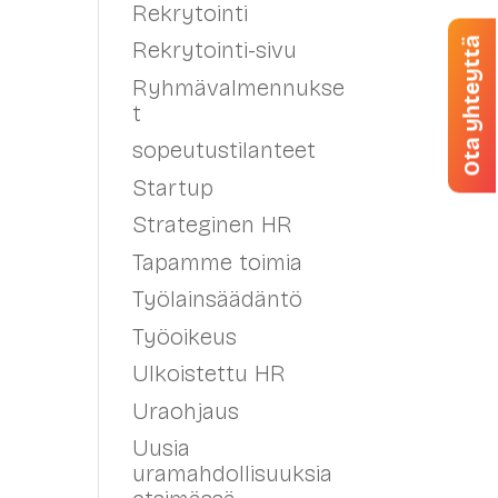
Rekrytointi
Ota yhteyttä
Rekrytointi-sivu
Ryhmävalmennukse
t
sopeutustilanteet
Startup
Strateginen HR
Tapamme toimia
Työlainsäädäntö
Työoikeus
Ulkoistettu HR
Uraohjaus
Uusia
uramahdollisuuksia