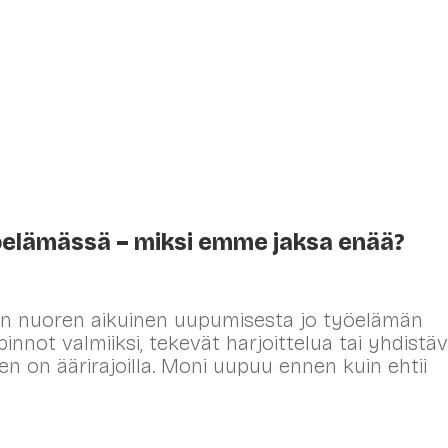
elut
Valmennukset
Muutosjohtaminen
öelämässä – miksi emme jaksa enää?
n nuoren aikuinen uupumisesta jo työelämän
nnot valmiiksi, tekevät harjoittelua tai yhdistä
n on äärirajoilla. Moni uupuu ennen kuin ehtii