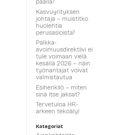
päällä?
Kasvuyrityksen
johtaja – muistitko
huolehtia
perusasioista?
Palkka-
avoimuusdirektiivi ei
tule voimaan vielä
kesällä 2026 – näin
työnantajat voivat
valmistautua
Esihenkilö – miten
sinä itse jaksat?
Tervetuloa HR-
arkeen tekoäly!
Kategoriat