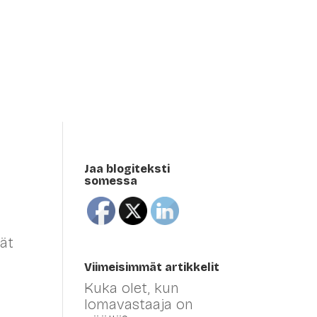
Meistä sanottua
Blogi
Meistä
Eng
Jaa blogiteksti
somessa
vät
Viimeisimmät artikkelit
Kuka olet, kun
lomavastaaja on