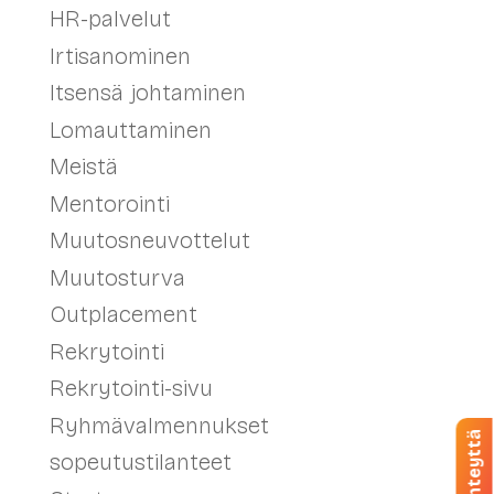
HR-palvelut
Irtisanominen
Itsensä johtaminen
Lomauttaminen
Meistä
Mentorointi
Muutosneuvottelut
Muutosturva
Outplacement
Rekrytointi
Rekrytointi-sivu
Ryhmävalmennukset
Ota yhteyttä
sopeutustilanteet