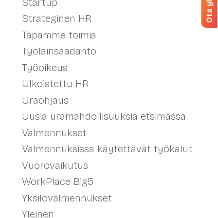
Startup
Strateginen HR
Tapamme toimia
Työlainsäädäntö
Työoikeus
Ulkoistettu HR
Uraohjaus
Uusia uramahdollisuuksia etsimässä
Valmennukset
Valmennuksissa käytettävät työkalut
Vuorovaikutus
WorkPlace Big5
Yksilövalmennukset
Yleinen