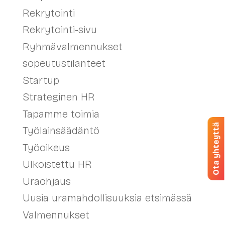
Rekrytointi
Rekrytointi-sivu
Ryhmävalmennukset
sopeutustilanteet
Startup
Strateginen HR
Tapamme toimia
Ota yhteyttä
Työlainsäädäntö
Työoikeus
Ulkoistettu HR
Uraohjaus
Uusia uramahdollisuuksia etsimässä
Valmennukset