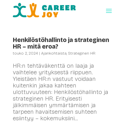
Henkilöstöhallinto ja strateginen
HR – mitä eroa?
touko 2, 2024
|
Ajankohtaista
,
Strateginen HR
HR:n tehtäväkenttä on laaja ja
vaihtelee yrityksestä riippuen.
Yleistäen HR:n vastuut voidaan
kuitenkin jakaa kahteen
ulottuvuuteen: Henkilöstöhallinto ja
strateginen HR. Erityisesti
jälkimmäisen ymmärtämisen ja
tarpeen havaitsemisen suhteen
esiintyy – kokemuksiini...