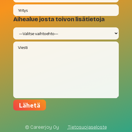
Aihealue josta toivon lisätietoja
© Careerjoy Oy
Tietosuojaseloste