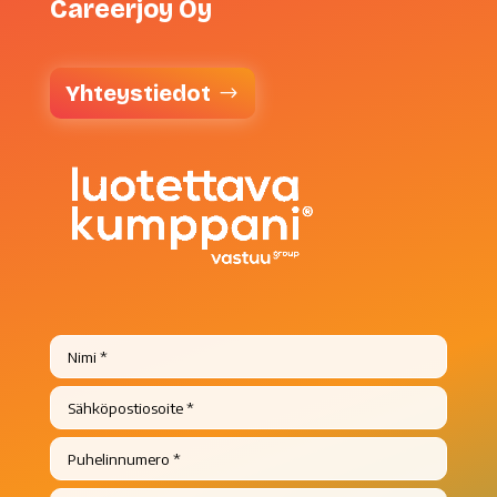
Careerjoy Oy
Yhteystiedot