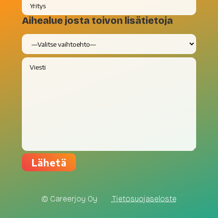
Aihealue josta toivon lisätietoja
© Careerjoy Oy
Tietosuojaseloste