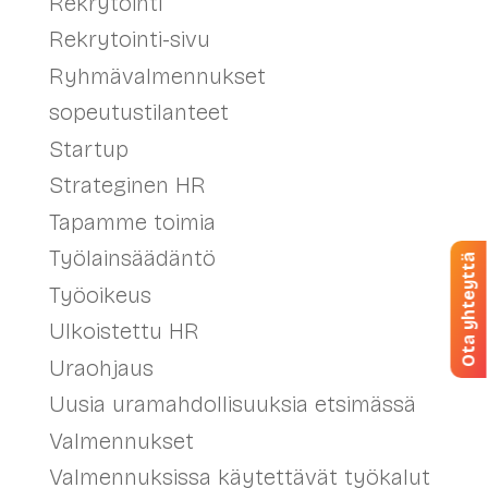
Rekrytointi
Rekrytointi-sivu
Ryhmävalmennukset
sopeutustilanteet
Startup
Strateginen HR
Tapamme toimia
Työlainsäädäntö
Ota yhteyttä
Työoikeus
Ulkoistettu HR
Uraohjaus
Uusia uramahdollisuuksia etsimässä
Valmennukset
Valmennuksissa käytettävät työkalut