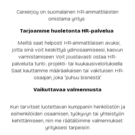
Careerjoy on suomalainen HR-ammattilaisten
omistama yritys.
Tarjoamme huoletonta HR-palvelua
Meiltä saat helposti HR-ammattilaisen avuksi,
jotta sinä voit keskittyä ydinosaamiseesi, kasvun
varmistamiseen.
Voit joustavasti ostaa HR-
palveluita tunti-, projekti- tai kuukausiveloituksella.
Saat kauttamme määräaikaisen tai vakituisen HR-
osaajan, joka ”puhuu bisnestä”.
Vaikuttavaa valmennusta
Kun tarvitset luotettavan kumppanin henkilöstön ja
esihenkilöiden osaamisen, työkyvyn tai yhteistyön
kehittämiseen, niin me räätälöimme valmennukset
yrityksesi tarpeisiin.