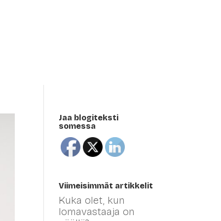
Meistä sanottua
Blogi
Meistä
Eng
Jaa blogiteksti
somessa
Viimeisimmät artikkelit
Kuka olet, kun
lomavastaaja on