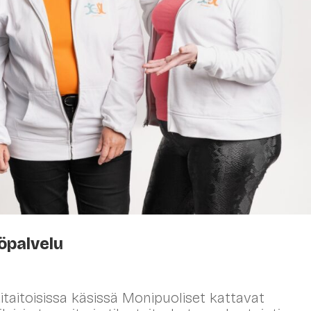
öpalvelu
itaitoisissa käsissä Monipuoliset kattavat