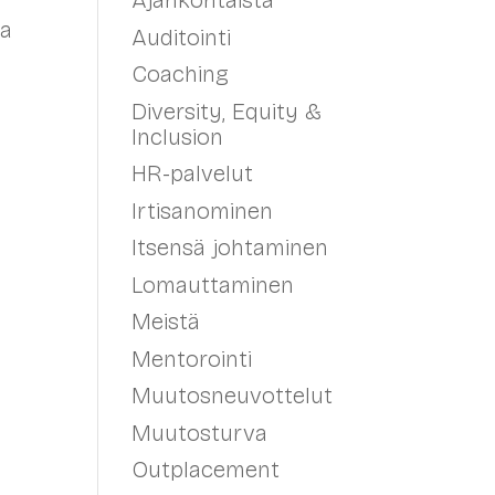
Ajankohtaista
ja
Auditointi
Coaching
Diversity, Equity &
Inclusion
HR-palvelut
Irtisanominen
Itsensä johtaminen
Lomauttaminen
Meistä
Mentorointi
Muutosneuvottelut
Muutosturva
Outplacement