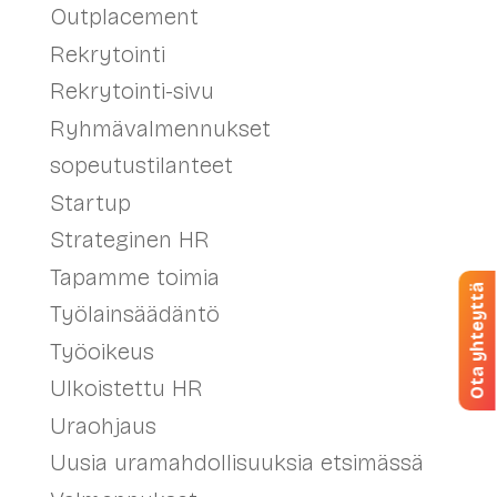
Outplacement
Rekrytointi
Rekrytointi-sivu
Ryhmävalmennukset
sopeutustilanteet
Startup
Strateginen HR
Tapamme toimia
Ota yhteyttä
Työlainsäädäntö
Työoikeus
Ulkoistettu HR
Uraohjaus
Uusia uramahdollisuuksia etsimässä