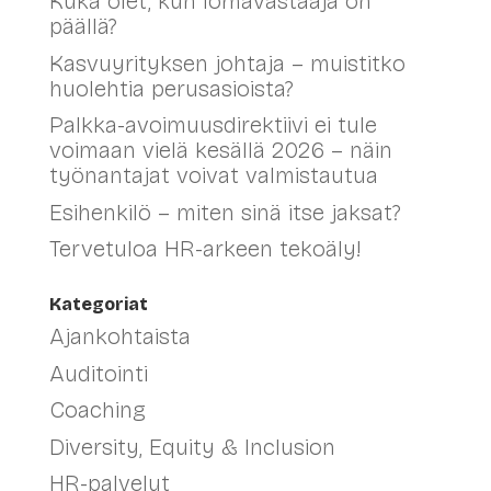
Kuka olet, kun lomavastaaja on
päällä?
Kasvuyrityksen johtaja – muistitko
huolehtia perusasioista?
Palkka-avoimuusdirektiivi ei tule
voimaan vielä kesällä 2026 – näin
työnantajat voivat valmistautua
Esihenkilö – miten sinä itse jaksat?
Tervetuloa HR-arkeen tekoäly!
Kategoriat
Ajankohtaista
Auditointi
Coaching
Diversity, Equity & Inclusion
HR-palvelut